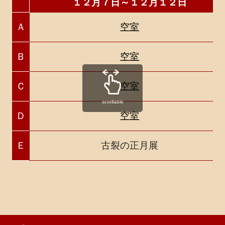
１２月７日～１２月１２日
Ａ
空室
Ｂ
空室
Ｃ
空室
scrollable
Ｄ
空室
Ｅ
古裂の正月展