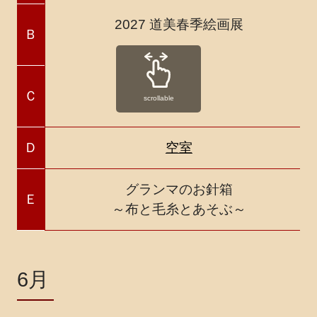
2027 道美春季絵画展
Ｂ
Ｃ
scrollable
Ｄ
空室
グランマのお針箱
Ｅ
～布と毛糸とあそぶ～
6月