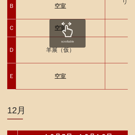
リサ
Ｂ
空室
Ｃ
空室
scrollable
夢
Ｄ
羊展（仮）
Ｅ
空室
12月