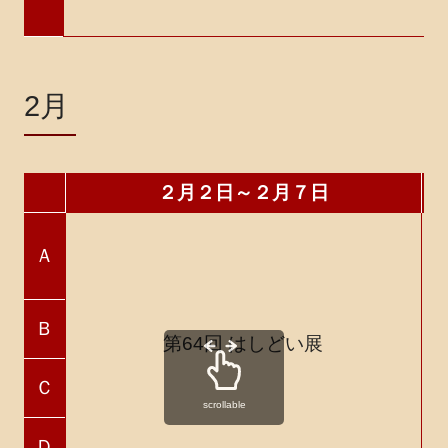
2月
２月２日～２月７日
Ａ
Ｂ
第64回 はしどい展
Ｃ
scrollable
Ｄ