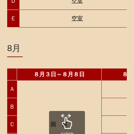
Ｄ
空室
Ｅ
空室
8月
８月３日～８月８日
８月
Ａ
Ｂ
Ｃ
圓 展
scrollable