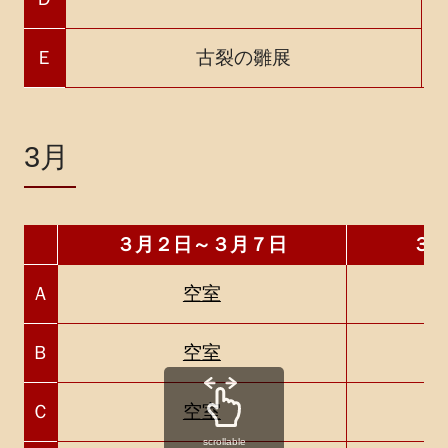
Ｅ
古裂の雛展
3月
３月２日～３月７日
３
Ａ
空室
Ｂ
空室
Ｃ
空室
scrollable