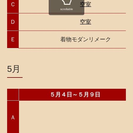
Ｃ
空室
scrollable
Ｄ
空室
Ｅ
着物モダンリメーク
5月
５月４日～５月９日
Ａ