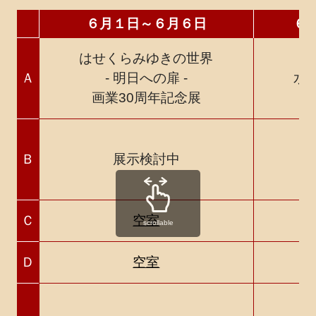
６月１日～６月６日
６
はせくらみゆきの世界
Ａ
- 明日への扉 -
水
画業30周年記念展
Ｂ
展示検討中
着
Ｃ
空室
scrollable
Ｄ
空室